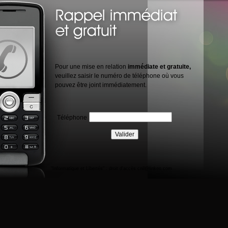
Pour une mise en relation
immédiate et gratuite,
veuillez saisir le numéro de téléphone où vous
pouvez être joint immédiatement.
Téléphone
"Informatique et Libertés" : droit d'accès
cnil@linkeo.com